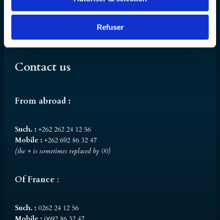
About
Around
Refuser
Quote & Reservation
Contact us
From abroad :
Such. :
+262 262 24 12 56
Mobile :
+262 692 86 32 47
(the + is sometimes replaced by 00)
Of France
:
Such. :
0262 24 12 56
Mobile :
0692 86 32 47