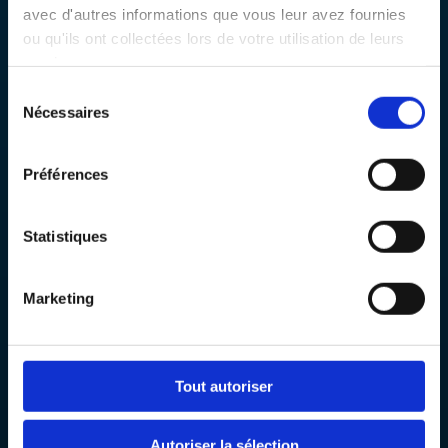
avec d'autres informations que vous leur avez fournies
ou qu'ils ont collectées lors de votre utilisation de leurs
End Time:
...
services.
Sélection
Next
Nécessaires
du
consentement
Préférences
Statistiques
Marketing
78 ter. Rue Auguste Lacaussade
Tout autoriser
97434 La Saline-Les-Bains
Reunion Island
(See on
Google Maps
)
Autoriser la sélection