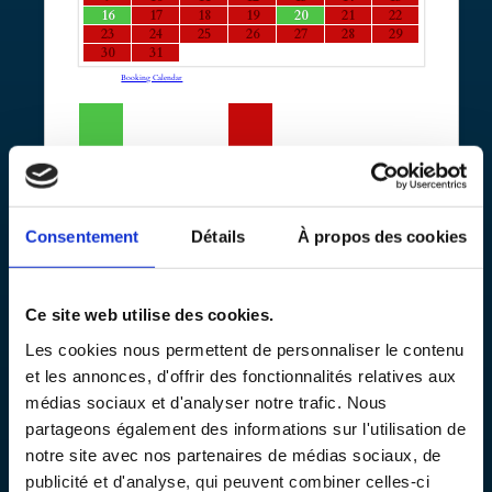
·
·
·
·
·
16
17
18
19
20
21
22
·
·
·
·
·
·
·
23
24
25
26
27
28
29
·
·
30
31
Powered by
Booking Calendar
–
Available
–
Reserve
–
On hold
Consentement
Détails
À propos des cookies
Time slots*
Ce site web utilise des cookies.
Les cookies nous permettent de personnaliser le contenu
et les annonces, d'offrir des fonctionnalités relatives aux
médias sociaux et d'analyser notre trafic. Nous
Date:
...
partageons également des informations sur l'utilisation de
notre site avec nos partenaires de médias sociaux, de
publicité et d'analyse, qui peuvent combiner celles-ci
Start Time:
...